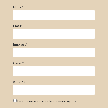
Nome*
Email*
Empresa*
Cargo*
6 + 7 = ?
Eu concordo em receber comunicações.